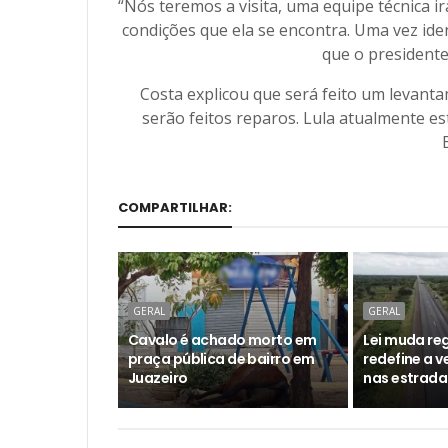
“Nós teremos a visita, uma equipe técnica irá
condições que ela se encontra. Uma vez iden
que o presidente 
Costa explicou que será feito um levanta
serão feitos reparos. Lula atualmente e
COMPARTILHAR:
GERAL
GERAL
Cavalo é achado morto em
Lei muda reg
praça pública de bairro em
redefine a 
Juazeiro
nas estrada