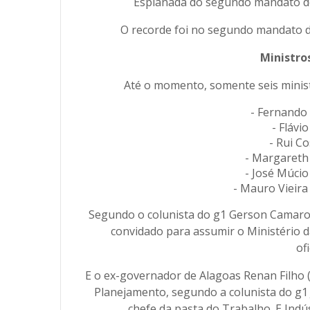
Esplanada do segundo mandato de 
O recorde foi no segundo mandato de
Ministro
Até o momento, somente seis minis
- Fernando
- Flávio
- Rui Co
- Margareth
- José Múcio
- Mauro Vieira
Segundo o colunista do g1 Gerson Camarot
convidado para assumir o Ministério d
ofi
E o ex-governador de Alagoas Renan Filho 
Planejamento, segundo a colunista do g1 J
chefe da pasta do Trabalho. E Indú