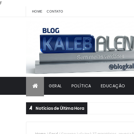
F
HOME
CONTATO
GERAL
POLÍTICA
EDUCAÇÃO
Notícias de Última Hora
Home
/
Geral
/
Governo Lula terá 37 ministérios, anuncia f