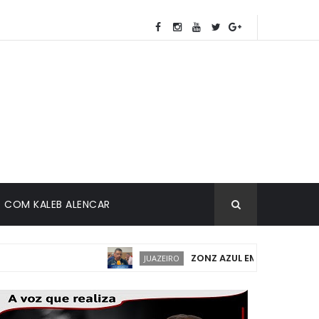
COM KALEB ALENCAR
ZONZ AZUL EM JUAZEIRO: IMPLAN
JUAZEIRO