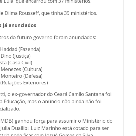
Lula, que encerrou com 37 ministérios.
 Dilma Rousseff, que tinha 39 ministérios.
s já anunciados
tros do futuro governo foram anunciados:
 Haddad (Fazenda)
 Dino (Justiça)
sta (Casa Civil)
 Menezes (Cultura)
 Monteiro (Defesa)
 (Relações Exteriores)
ti, o ex-governador do Ceará Camilo Santana foi
a Educação, mas o anúncio não ainda não foi
cializado.
(MDB) ganhou força para assumir o Ministério do
ulia Duailibi. Luiz Marinho está cotado para ser
stria pode ficar com Josué Gomes da Silva.