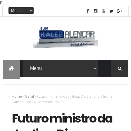
F
Home
/
Geral
/
Futuro ministro da Justiça, Dino anuncia Edmar
Camata para o comando da PRF
Futuro ministro da