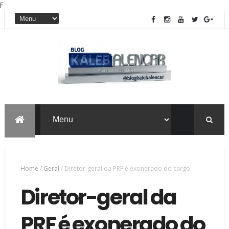
F
Home
/
Geral
/
Diretor-geral da PRF é exonerado do cargo
Diretor-geral da
PRF é exonerado do