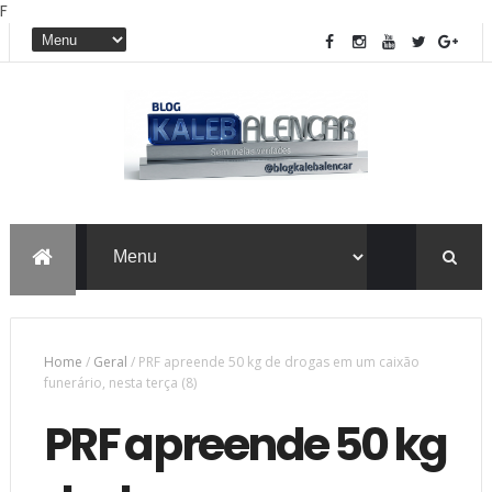
F
Home
/
Geral
/
PRF apreende 50 kg de drogas em um caixão
funerário, nesta terça (8)
PRF apreende 50 kg