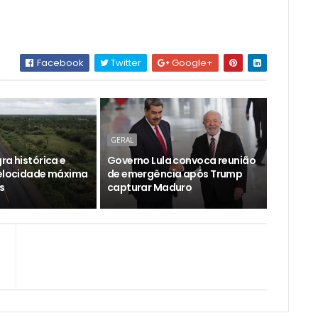
Facebook
Twitter
Google+
GERAL
ra histórica e
Governo Lula convoca reunião
velocidade máxima
de emergência após Trump
s
capturar Maduro