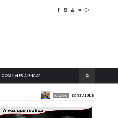
COM KALEB ALENCAR
ZONZ AZUL EM JUAZEIRO: IMPLA
JUAZEIRO