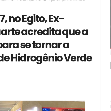
, no Egito, Ex-
arte acredita que a
ara se tornar a
de Hidrogênio Verde