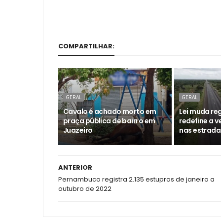
COMPARTILHAR:
GERAL
GERAL
Cavalo é achado morto em
Lei muda reg
praça pública de bairro em
redefine a 
Juazeiro
nas estrada
ANTERIOR
Pernambuco registra 2.135 estupros de janeiro a
outubro de 2022