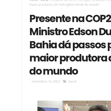
maior produtora de Hidrogênio Verde do mundo
Presente na COP27
Ministro Edson Du
Bahia dá passos p
maior produtora 
do mundo
novembro 14, 2022
Geral