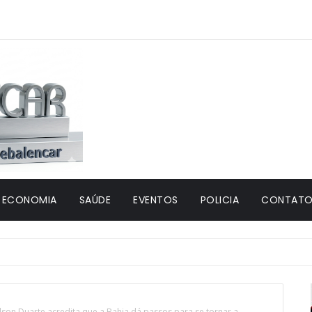
ECONOMIA
SAÚDE
EVENTOS
POLICIA
CONTATO 
dson Duarte acredita que a Bahia dá passos para se tornar a