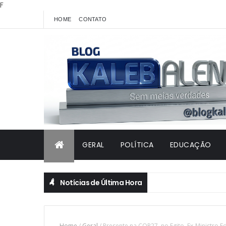
F
HOME
CONTATO
GERAL
POLÍTICA
EDUCAÇÃO
Notícias de Última Hora
Home
/
Geral
/
Presente na COP27, no Egito, Ex-Ministro E