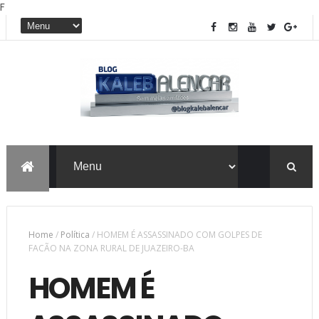
F
Home
/
Política
/
HOMEM É ASSASSINADO COM GOLPES DE
FACÃO NA ZONA RURAL DE JUAZEIRO-BA
HOMEM É