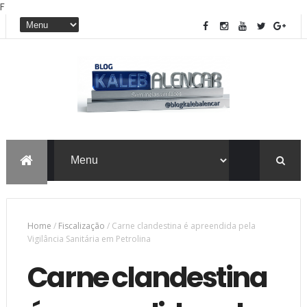
F
Home
/
Fiscalização
/
Carne clandestina é apreendida pela
Vigilância Sanitária em Petrolina
Carne clandestina