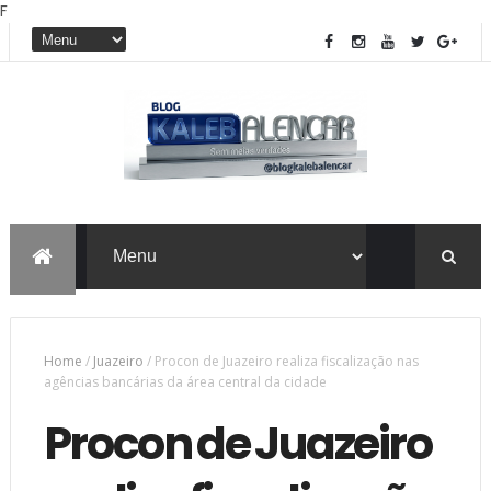
F
Home
/
Juazeiro
/
Procon de Juazeiro realiza fiscalização nas
agências bancárias da área central da cidade
Procon de Juazeiro