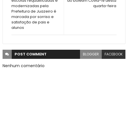
escolas requalificadas e
do boletim Covid-19 desta
modernizadas pela
quarta-feira
Prefeitura de Juazeiro é
marcada por sorriso e
satisfação de pais e
alunos
POST
COMMENT
BLOGGER
FACEBOOK
Nenhum comentário