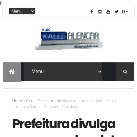
F
Home
/
Geral
/
Prefeitura divulga esquema de coleta de lixo
durante a Semana Santa em Petrolina
Prefeitura divulga