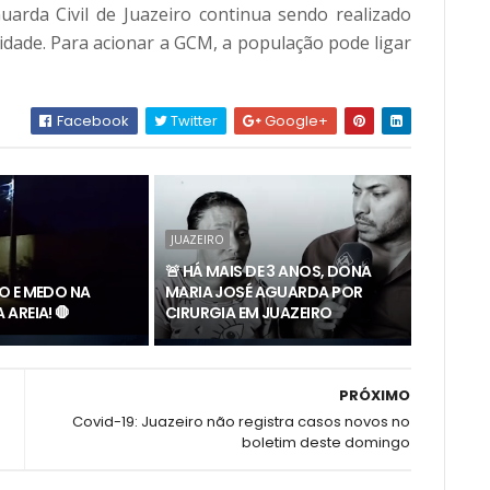
rda Civil de Juazeiro continua sendo realizado 
idade. Para acionar a GCM, a população pode ligar 
Facebook
Twitter
Google+
JUAZEIRO
🚨 HÁ MAIS DE 3 ANOS, DONA
O E MEDO NA
MARIA JOSÉ AGUARDA POR
AREIA! 🛑
CIRURGIA EM JUAZEIRO
PRÓXIMO
Covid-19: Juazeiro não registra casos novos no
boletim deste domingo