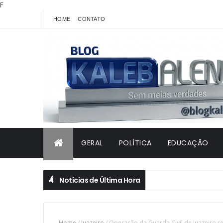
F
HOME
CONTATO
GERAL
POLÍTICA
EDUCAÇÃO
Notícias de Última Hora
Home
/
Juazeiro
/
Operação da Guarda Civil de Juazeiro r