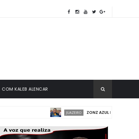
COM KALEB ALENCAR
ZONZ AZUL EM JUAZEIRO: IMPL
JUAZEIRO