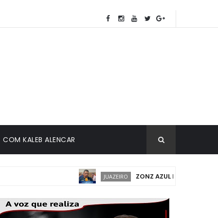
COM KALEB ALENCAR
ZONZ AZUL EM JUAZEIRO: IM
JUAZEIRO