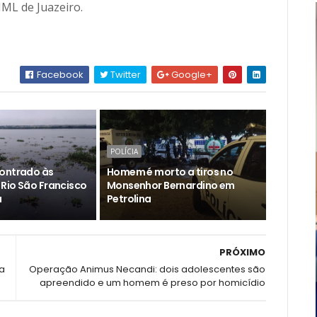
IML de Juazeiro.
Facebook
Twitter
Google+
POLÍCIA
ontrado às
Homem é morto a tiros no
Rio São Francisco
Monsenhor Bernardino em
a
Petrolina
PRÓXIMO
na
Operação Animus Necandi: dois adolescentes são
apreendido e um homem é preso por homicídio