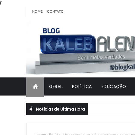
F
HOME
CONTATO
GERAL
POLÍTICA
EDUCAÇÃO
Notícias de Última Hora
Home
/
Polícia
/
Líder comunitária é assassinada a tiros n