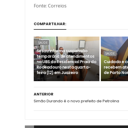
Fonte: Correios
COMPARTILHAR:
SAÚDE
Sesau informa suspensão
SAÚDE
temporária de atendimentos
na UBS do Residencial Praia do
Cuidado e c
Rodeadouro nesta quarta-
recebem at
feira (12) em Juazeiro
de Parto No
ANTERIOR
Simão Durando é o novo prefeito de Petrolina