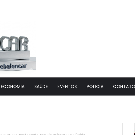
ECONOMIA
SAÚDE
EVENTOS
POLICIA
CONTATO 
esobrigar, nesta sexta, uso de máscaras na Bahia