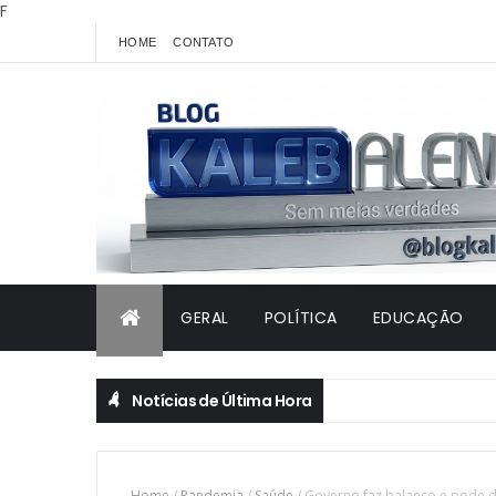
F
HOME
CONTATO
GERAL
POLÍTICA
EDUCAÇÃO
Notícias de Última Hora
Home
/
Pandemia
/
Saúde
/
Governo faz balanço e pode d