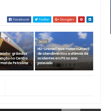
Facebook
Twitter
Google+
SAÚDE
HU-Univasf teve maior número
arinho: grávidas
de atendimentos a vítimas de
enção no Centro
acidentes em PE no ano
rmal de Petrolina
passado