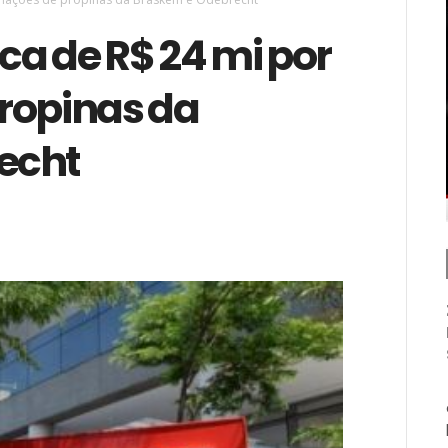
ca de R$ 24 mi por
ropinas da
echt