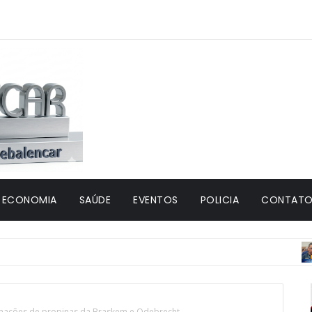
ECONOMIA
SAÚDE
EVENTOS
POLICIA
CONTATO 
JU
rmações de propinas da Braskem e Odebrecht