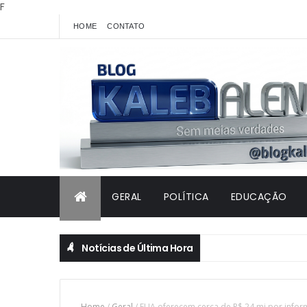
F
HOME
CONTATO
GERAL
POLÍTICA
EDUCAÇÃO
Notícias de Última Hora
Home
/
Geral
/
EUA oferecem cerca de R$ 24 mi por info