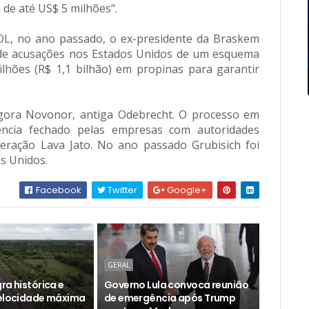
de até US$ 5 milhões".
OL, no ano passado, o ex-presidente da Braskem
o de acusações nos Estados Unidos de um esquema
hões (R$ 1,1 bilhão) em propinas para garantir
gora Novonor, antiga Odebrecht. O processo em
ência fechado pelas empresas com autoridades
eração Lava Jato. No ano passado Grubisich foi
s Unidos.
Facebook
Twitter
Google+
GERAL
ra histórica e
Governo Lula convoca reunião
velocidade máxima
de emergência após Trump