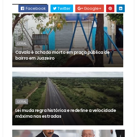
Facebook
Twitter
Google+
GERAL
Cavalo é achado morto em praça pública de
bairro em Juazeiro
GERAL
Lei muda regra histórica e redefine a velocidade
máxima nas estradas