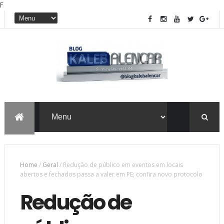
F
Home
/
Geral
/
Redução de público em eventos em locais
abertos e fechados passa a valer em PE; confira novo protocolo
Redução de