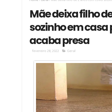
Mãe deixa filho d
sozinho em casa pa
acaba presa
fevereiro 28, 2022
Geral