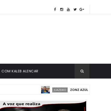
COM KALEB ALENCAR
ZONZ AZUL EM JUAZEIRO: IMP
JUAZEIRO