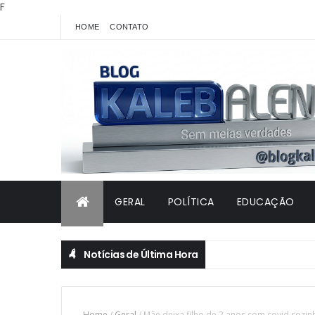
F
HOME
CONTATO
GERAL
POLÍTICA
EDUCAÇÃO
Notícias de Última Hora
Home
/
Geral
/
Mãe deixa filho de 2 anos com covid sozin