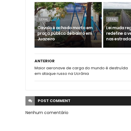
GERAL
GERAL
Cavalo é achado morto em
Lei muda reg
praça pública de bairro em
redefine a 
Juazeiro
nas estrada
ANTERIOR
Maior aeronave de carga do mundo é destruída
em ataque russo na Ucrânia
POST
COMMENT
Nenhum comentário