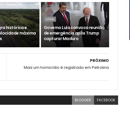
GERAL
ra histórica e
Governo Lula convoca reunião
velocidade máxima
de emergência após Trump
s
capturar Maduro
PRÓXIMO
Mais um homicídio é registrado em Petrolina
BLOGGER
FACEBOOK