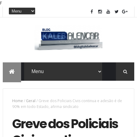
F
Home
/
Geral
/
Greve dos Policiais Civis continua e adesão é de
90% em todo Estado, afirma sindicato
Greve dos Policiais