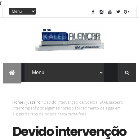
F
Home
/
Juazeiro
/
Devido intervenção da Coelba, SAAE Juazeiro
interromperá por algumas horas o fornecimento de água em
alguns bairros da cidade nesta sexta-feira
Devido intervenção