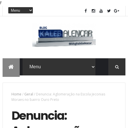
F
Home
/
Geral
/
Denuncia: Aglomeração na Escola Jeconias
Moraes no bairro Ouro Preto
Denuncia: