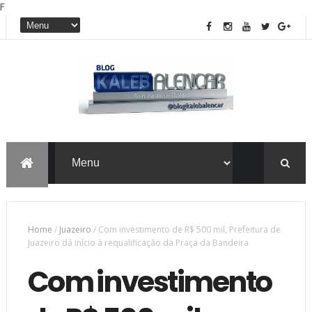
F
Home
/
Juazeiro
/
Com investimento de R$ 500 mil, Prefeitura de
Juazeiro dá início à requalificação da Praça da Bandeira
Com investimento