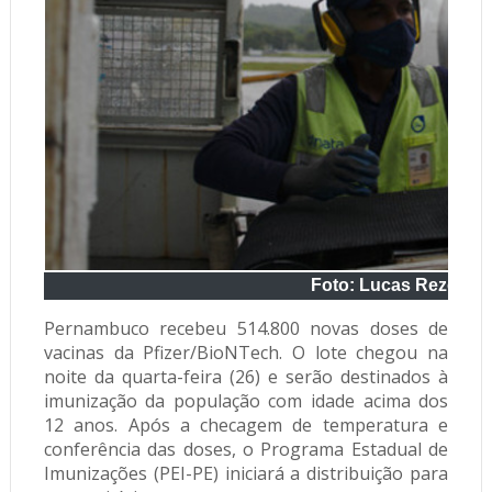
Foto: Lucas Rezend
Pernambuco recebeu 514.800 novas doses de
vacinas da Pfizer/BioNTech. O lote chegou na
noite da quarta-feira (26) e serão destinados à
imunização da população com idade acima dos
12 anos. Após a checagem de temperatura e
conferência das doses, o Programa Estadual de
Imunizações (PEI-PE) iniciará a distribuição para