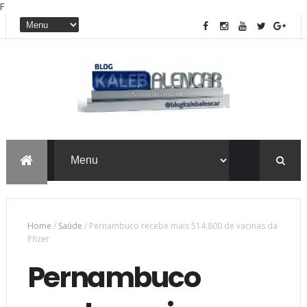
F
Home
/
Saúde
/
Pernambuco recebe mais 514.800 de vacinas da
Pfizer
Pernambuco