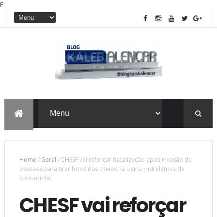
F
Home
/
Geral
/
CHESF vai reforçar fiscalização após invasão de
pessoas para tirar fotos das cheias na Usina Hidrelétrica de
Sobradinho
CHESF vai reforçar