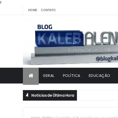
F
HOME
CONTATO
GERAL
POLÍTICA
EDUCAÇÃO
Notícias de Última Hora
Home
/
Política
/
Datafolha: 51% consideram Lula o melhor