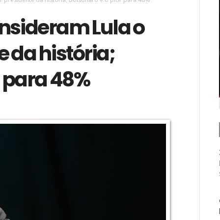
onsideram Lula o
 da história;
r para 48%