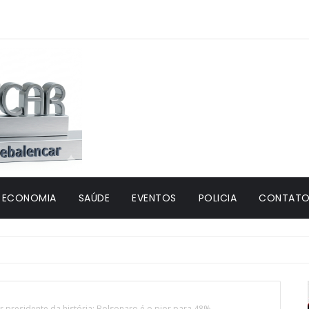
ECONOMIA
SAÚDE
EVENTOS
POLICIA
CONTATO 
 presidente da história; Bolsonaro é o pior para 48%