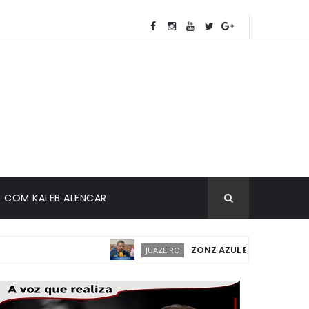
COM KALEB ALENCAR
ZONZ AZUL EM JUAZEIRO: IMP
JUAZEIRO