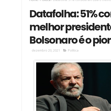
Datafolha: 51% c
melhor presidente
Bolsonaro é o pio
dezembro 20, 2021
Política