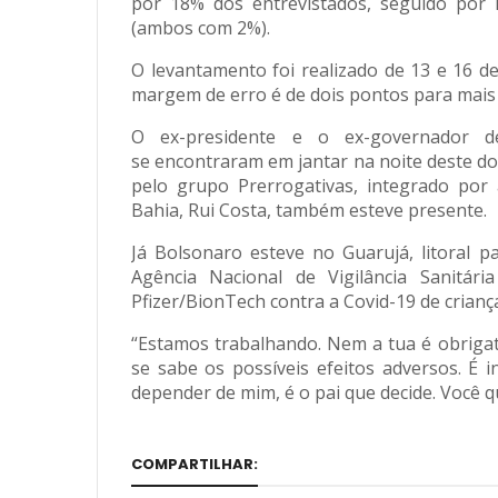
por 18% dos entrevistados, seguido por 
(ambos com 2%).
O levantamento foi realizado de 13 e 16 d
margem de erro é de dois pontos para mais
O ex-presidente e o ex-governador d
se encontraram em jantar na noite deste do
pelo grupo Prerrogativas, integrado por 
Bahia, Rui Costa, também esteve presente.
Já Bolsonaro esteve no Guarujá, litoral p
Agência Nacional de Vigilância Sanitári
Pfizer/BionTech contra a Covid-19 de criança
“Estamos trabalhando. Nem a tua é obrigató
se sabe os possíveis efeitos adversos. É in
depender de mim, é o pai que decide. Você q
COMPARTILHAR: