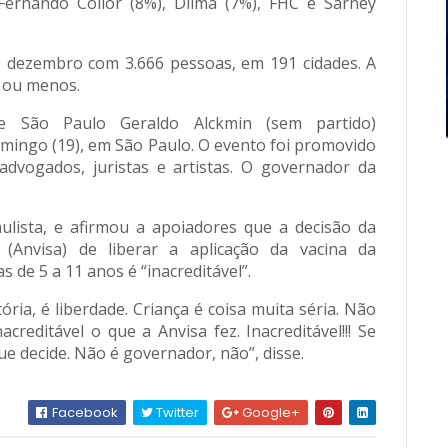
Fernando Collor (8%), Dilma (7%), FHC e Sarney
e dezembro com 3.666 pessoas, em 191 cidades. A
 ou menos.
e São Paulo Geraldo Alckmin (sem partido)
mingo (19), em São Paulo. O evento foi promovido
advogados, juristas e artistas. O governador da
aulista, e afirmou a apoiadores que a decisão da
a (Anvisa) de liberar a aplicação da vacina da
s de 5 a 11 anos é “inacreditável”.
ria, é liberdade. Criança é coisa muita séria. Não
acreditável o que a Anvisa fez. Inacreditável!!! Se
ue decide. Não é governador, não”, disse.
Facebook
Twitter
Google+