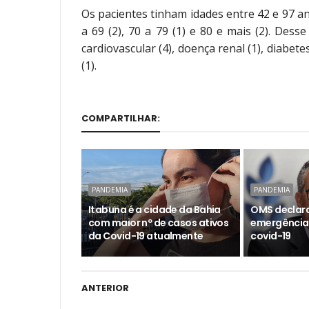
Os pacientes tinham idades entre 42 e 97 anos
a 69 (2), 70 a 79 (1) e 80 e mais (2). Dess
cardiovascular (4), doença renal (1), diabetes 
(1).
COMPARTILHAR:
PANDEMIA
PANDEMIA
Itabuna é a cidade da Bahia
OMS declara
com maior nº de casos ativos
emergência
da Covid-19 atualmente
covid-19
ANTERIOR