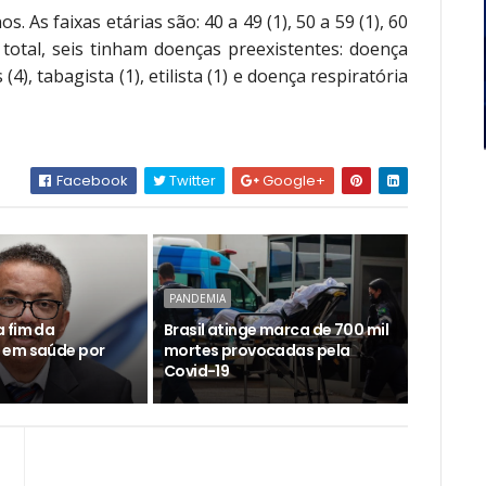
. As faixas etárias são: 40 a 49 (1), 50 a 59 (1), 60
e total, seis tinham doenças preexistentes: doença
(4), tabagista (1), etilista (1) e doença respiratória
Facebook
Twitter
Google+
PANDEMIA
 fim da
Brasil atinge marca de 700 mil
 em saúde por
mortes provocadas pela
Covid-19