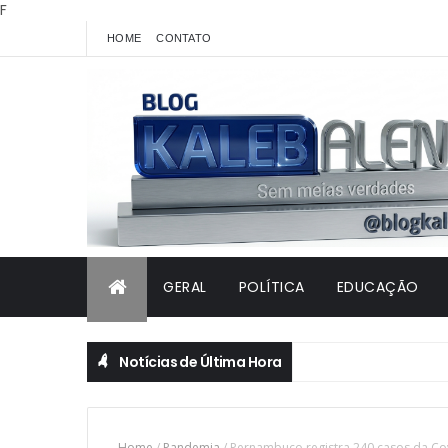
F
HOME
CONTATO
GERAL
POLÍTICA
EDUCAÇÃO
Notícias de Última Hora
Home
/
Pandemia
/
Pernambuco registra 240 casos da Co