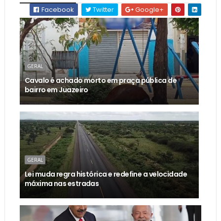
Facebook
Twitter
Google+
GERAL
Cavalo é achado morto em praça pública de
bairro em Juazeiro
GERAL
Lei muda regra histórica e redefine a velocidade
máxima nas estradas