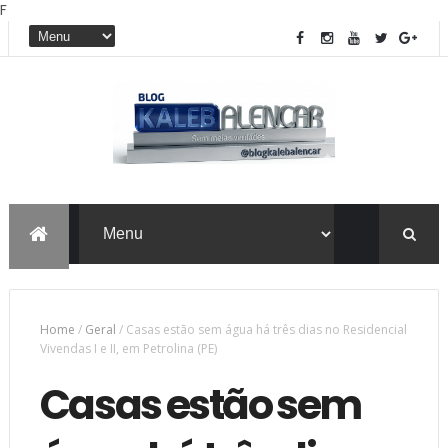
F
Home
/
Geral
/
Casas estão sem água há três dias no Residencial
Vivendas I e II, em Petrolina (PE)
Casas estão sem