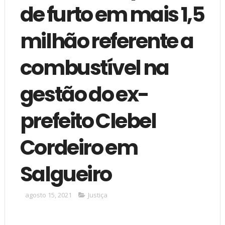
de furto em mais 1,5
milhão referente a
combustível na
gestão do ex-
prefeito Clebel
Cordeiro em
Salgueiro
agosto 15, 2021
Justiça