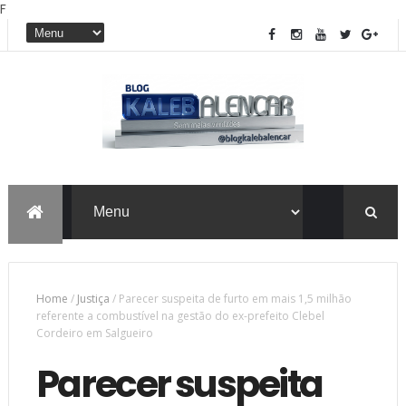
F
Home
/
Justiça
/
Parecer suspeita de furto em mais 1,5 milhão
referente a combustível na gestão do ex-prefeito Clebel
Cordeiro em Salgueiro
Parecer suspeita