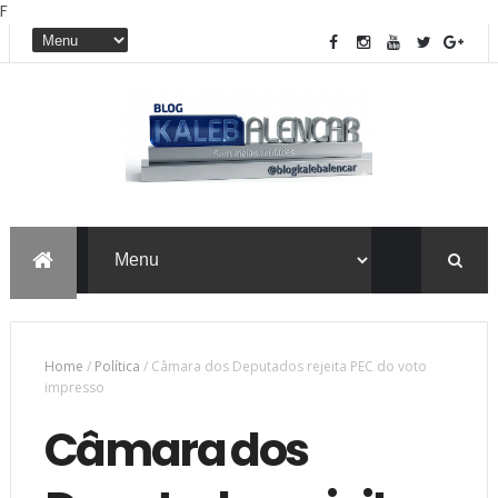
F
Home
/
Política
/
Câmara dos Deputados rejeita PEC do voto
impresso
Câmara dos