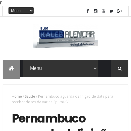
F
Home
/
Saúde
/
Pernambuco aguarda definição de data para
receber doses da vacina Sputnik V
Pernambuco