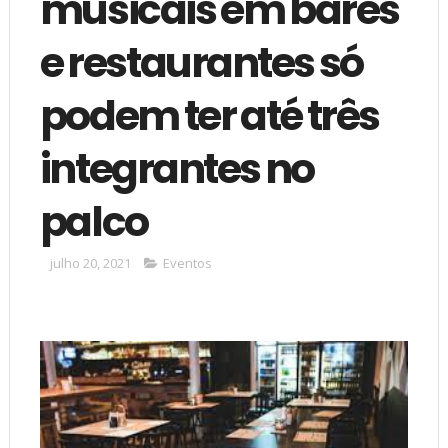
musicais em bares
e restaurantes só
podem ter até três
integrantes no
palco
julho 20, 2021
Eventos