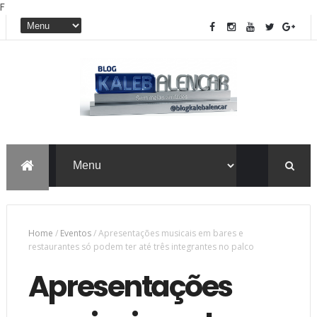
F
Home
/
Eventos
/
Apresentações musicais em bares e
restaurantes só podem ter até três integrantes no palco
Apresentações