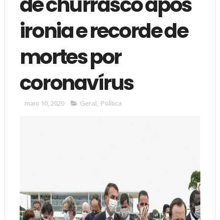
de churrasco após
ironia e recorde de
mortes por
coronavírus
maio 10, 2020
Geral
,
Política