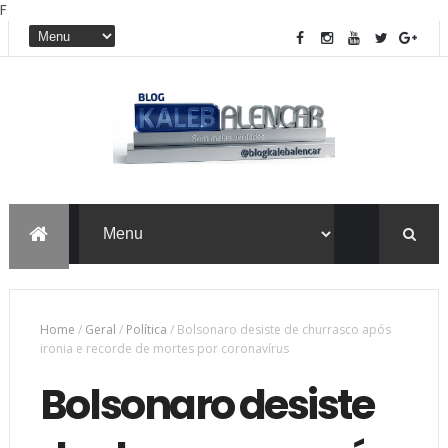
F
Home
/
Geral
/
Política
/
Bolsonaro desiste de churrasco após
ironia e recorde de mortes por coronavírus
Bolsonaro desiste