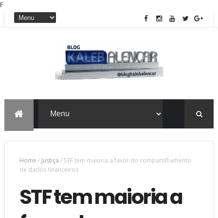
F
Home
/
Justiça
/
STF tem maioria a favor do compartilhamento
de dados financeiros
STF tem maioria a