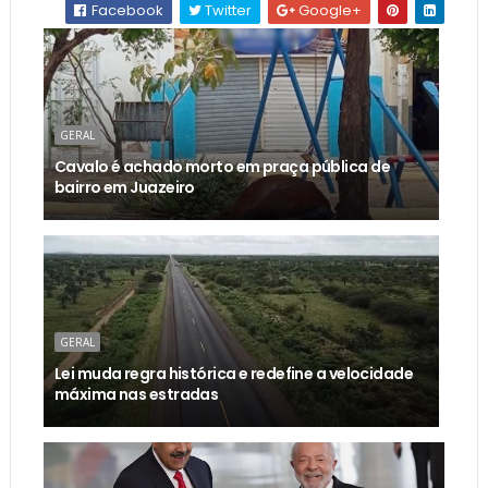
Facebook
Twitter
Google+
GERAL
Cavalo é achado morto em praça pública de
bairro em Juazeiro
GERAL
Lei muda regra histórica e redefine a velocidade
máxima nas estradas