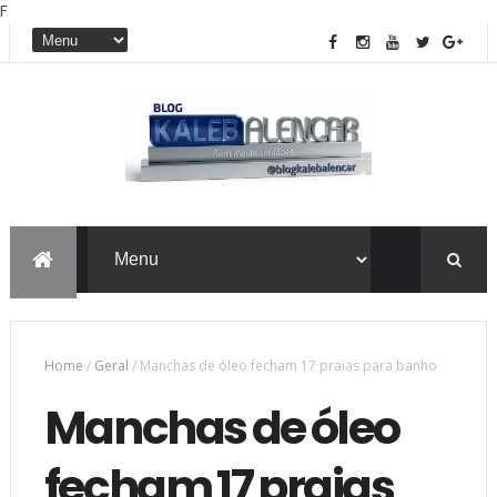
F
Home
/
Geral
/
Manchas de óleo fecham 17 praias para banho
Manchas de óleo
fecham 17 praias