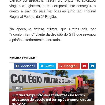
barrada por Bretas. Em setembro, o juiz não autorizou
viagem à Inglaterra, mas o ex-presidente conseguiu o
direito a sair do país na ocasião junto ao Tribunal
Regional Federal da 2ª Região.
Na época, a defesa afirmou que Bretas agiu por
"inconformismo" diante da decisão do STJ que revogou
a prisão anteriormente decretada.
COMPARTILHAR:
Facebook
Twitter
Google+
JUSTIÇA
Juiz anula expulsão de estudantes que foram
afastadas de escola militar, após chamar diretor
de ‘você’