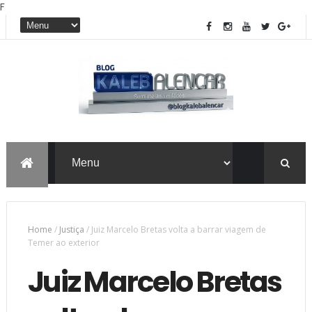
F
Home
/
Justiça
/
Juiz Marcelo Bretas volta a barrar viagem de
Temer ao exterior
Juiz Marcelo Bretas