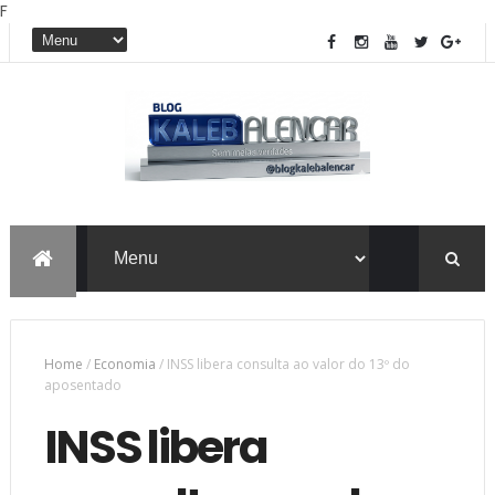
F
Home
/
Economia
/
INSS libera consulta ao valor do 13º do
aposentado
INSS libera