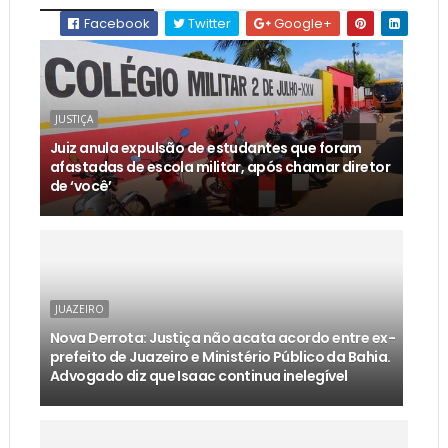
Facebook
Twitter
Google+
JUSTIÇA
Juiz anula expulsão de estudantes que foram
afastadas de escola militar, após chamar diretor
de ‘você’
JUAZEIRO
Nova Derrota: Justiça não acata acordo entre ex-
prefeito de Juazeiro e Ministério Público da Bahia.
Advogado diz que Isaac continua inelegível