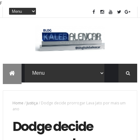
F
Home
/
Justiça
/
Dodge decide prorrogar Lava Jato por mais um
ano
Dodge decide