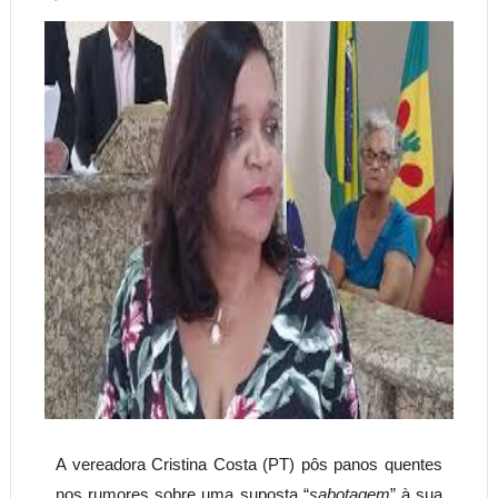
A vereadora Cristina Costa (PT) pôs panos quentes
nos rumores sobre uma suposta “
sabotagem
” à sua