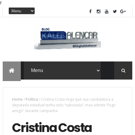
F
Home
/
Política
/
Cristina Costa nega que sua candidatura a
deputada estadual tenha sido “sabotada”, mas admite “fogo
amigo” durante campanha
Cristina Costa