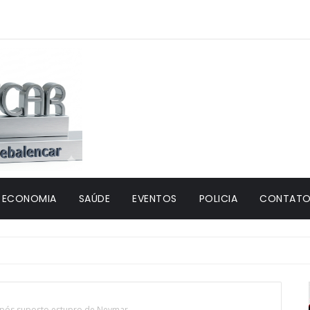
ECONOMIA
SAÚDE
EVENTOS
POLICIA
CONTATO 
 após suposto estupro de Neymar