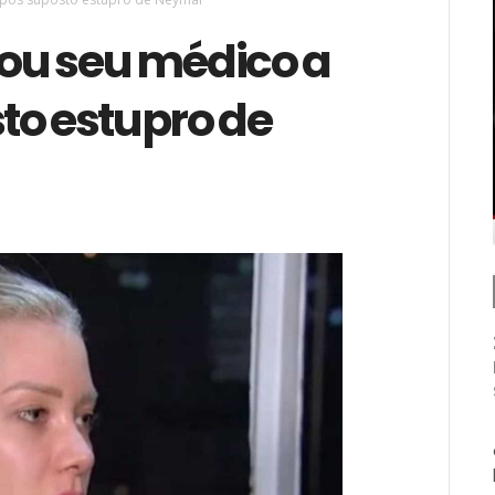
zou seu médico a
to estupro de