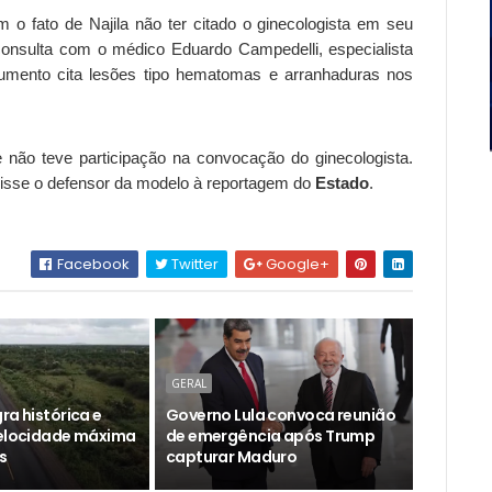
 o fato de Najila não ter citado o ginecologista em seu
 consulta com o médico Eduardo Campedelli, especialista
cumento cita lesões tipo hematomas e arranhaduras nos
 não teve participação na convocação do ginecologista.
, disse o defensor da modelo à reportagem do
Estado
.
Facebook
Twitter
Google+
GERAL
ra histórica e
Governo Lula convoca reunião
velocidade máxima
de emergência após Trump
s
capturar Maduro