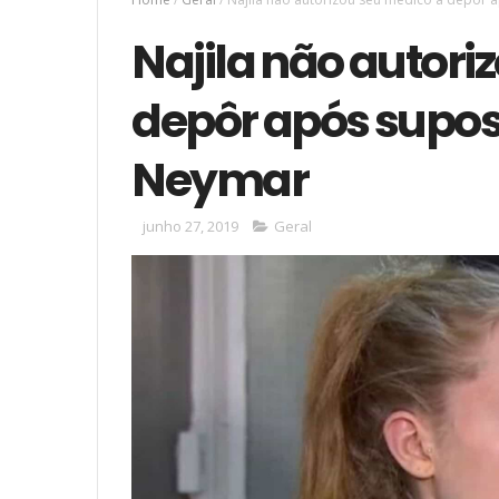
Najila não autori
depôr após supos
Neymar
junho 27, 2019
Geral