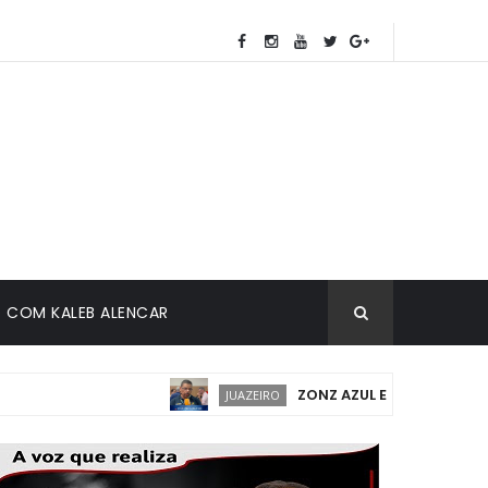
COM KALEB ALENCAR
ZONZ AZUL EM JUAZEIRO: IMP
JUAZEIRO