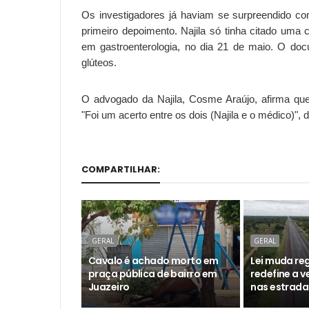
Os investigadores já haviam se surpreendido com
primeiro depoimento. Najila só tinha citado uma
em gastroenterologia, no dia 21 de maio. O do
glúteos.
O advogado da Najila, Cosme Araújo, afirma que
"Foi um acerto entre os dois (Najila e o médico)"
COMPARTILHAR:
GERAL
GERAL
Cavalo é achado morto em
Lei muda reg
praça pública de bairro em
redefine a 
Juazeiro
nas estrada