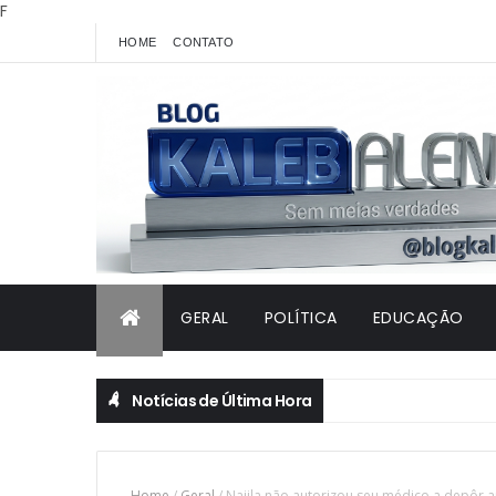
F
HOME
CONTATO
GERAL
POLÍTICA
EDUCAÇÃO
Notícias de Última Hora
Home
/
Geral
/
Najila não autorizou seu médico a depôr