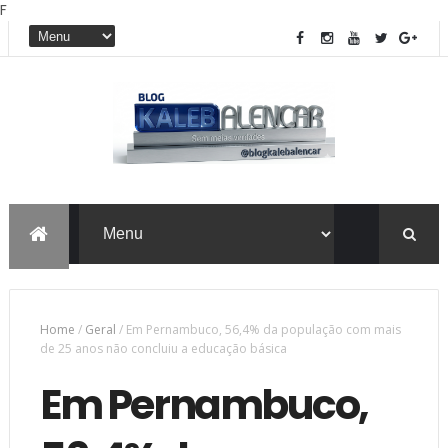
F
Home
/
Geral
/
Em Pernambuco, 56,4% da população com mais
de 25 anos não concluiu a educação básica
Em Pernambuco,