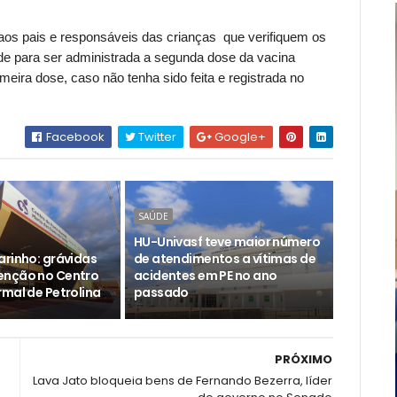
 aos pais e responsáveis das crianças que verifiquem os
de para ser administrada a segunda dose da vacina
imeira dose, caso não tenha sido feita e registrada no
Facebook
Twitter
Google+
SAÚDE
HU-Univasf teve maior número
arinho: grávidas
de atendimentos a vítimas de
enção no Centro
acidentes em PE no ano
rmal de Petrolina
passado
PRÓXIMO
Lava Jato bloqueia bens de Fernando Bezerra, líder