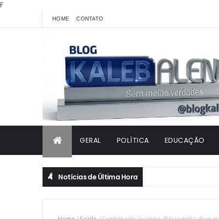
F
HOME
CONTATO
GERAL
POLÍTICA
EDUCAÇÃO
Notícias de Última Hora
Home
/
Saúde
/
Confirmado: Juazeiro (BA) registra duas 