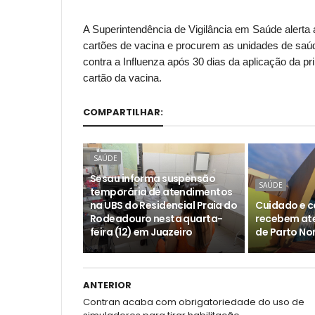
A Superintendência de Vigilância em Saúde alerta
cartões de vacina e procurem as unidades de saú
contra a Influenza após 30 dias da aplicação da pr
cartão da vacina.
COMPARTILHAR:
SAÚDE
Sesau informa suspensão
SAÚDE
temporária de atendimentos
na UBS do Residencial Praia do
Cuidado e c
Rodeadouro nesta quarta-
recebem at
feira (12) em Juazeiro
de Parto No
ANTERIOR
Contran acaba com obrigatoriedade do uso de