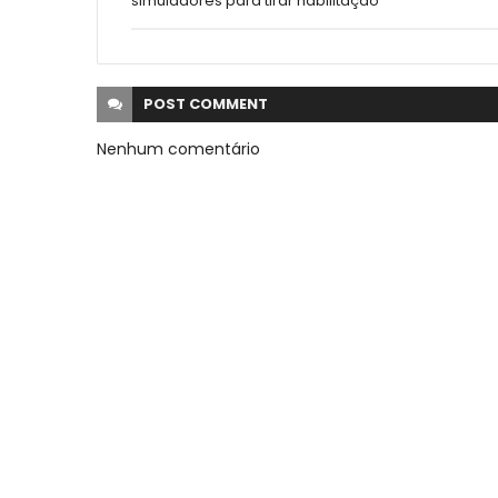
simuladores para tirar habilitação
POST
COMMENT
Nenhum comentário