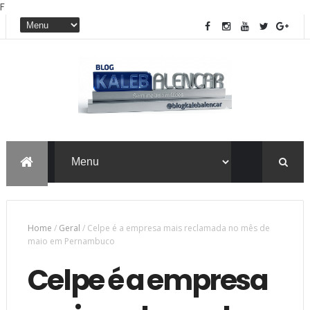
F
Home
/
Geral
/
Celpe é a empresa mais reclamada no mês de
maio em Pernambuco
Celpe é a empresa