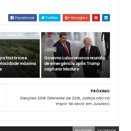
Facebook
Twitter
Google+
GERAL
ra histórica e
Governo Lula convoca reunião
velocidade máxima
de emergência após Trump
s
capturar Maduro
PRÓXIMO
Eleições 2018: Diferente de 2016, Justiça não irá
impor ‘lei seca’ em Juazeiro
BLOGGER
FACEBOOK