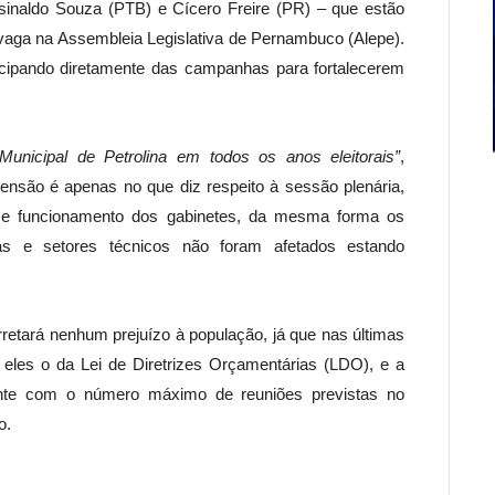
sinaldo Souza (PTB) e Cícero Freire (PR) – que estão
 vaga na Assembleia Legislativa de Pernambuco (Alepe).
icipando diretamente das campanhas para fortalecerem
nicipal de Petrolina em todos os anos eleitorais”
,
spensão é apenas no que diz respeito à sessão plenária,
ra e funcionamento dos gabinetes, da mesma forma os
rias e setores técnicos não foram afetados estando
etará nenhum prejuízo à população, já que nas últimas
 eles o da Lei de Diretrizes Orçamentárias (LDO), e a
te com o número máximo de reuniões previstas no
o.