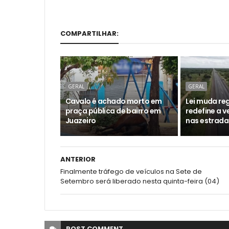
COMPARTILHAR:
GERAL
GERAL
Cavalo é achado morto em
Lei muda reg
praça pública de bairro em
redefine a 
Juazeiro
nas estrada
ANTERIOR
Finalmente tráfego de veículos na Sete de
Setembro será liberado nesta quinta-feira (04)
POST
COMMENT