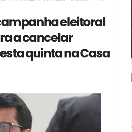
 campanha eleitoral
ira a cancelar
desta quinta na Casa