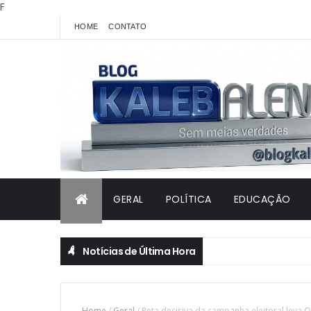
F
HOME
CONTATO
GERAL
POLÍTICA
EDUCAÇÃO
Notícias de Última Hora
Home
/
Geral
/
Reta decisiva da campanha eleitoral leva O