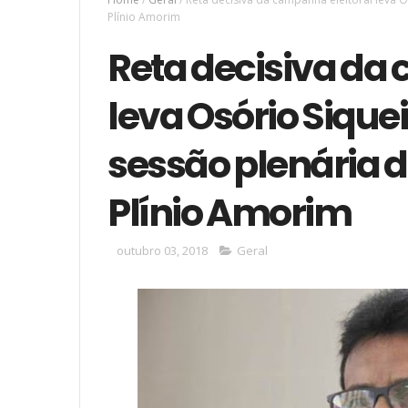
Plínio Amorim
Reta decisiva da
leva Osório Sique
sessão plenária 
Plínio Amorim
outubro 03, 2018
Geral
P
r
i