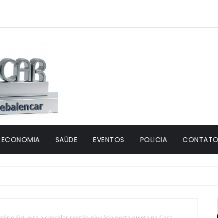
ECONOMIA
SAÚDE
EVENTOS
POLICIA
CONTATO 
sório Siqueira a cancelar sessão plenária desta quinta na Casa