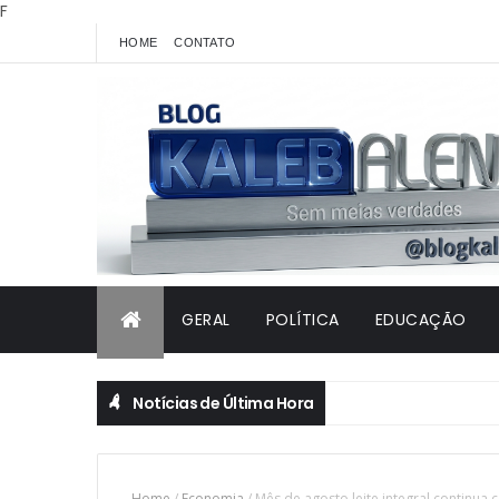
F
HOME
CONTATO
GERAL
POLÍTICA
EDUCAÇÃO
Notícias de Última Hora
Home
/
Economia
/
Mês de agosto leite integral continua