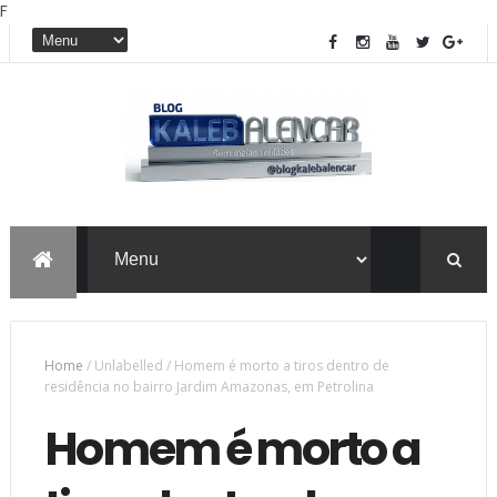
F
Home
/
Unlabelled
/
Homem é morto a tiros dentro de
residência no bairro Jardim Amazonas, em Petrolina
Homem é morto a